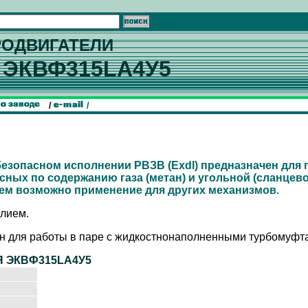
РОДВИГАТЕЛИ
А
ЭКВФ315LA4У5
/
/
езопасном исполнении РВЗВ (Exdl) предназначен для 
сных по содержанию газа (метан) и угольной (сланцево
ем возможно применение для других механизмов.
елием.
ен для работы в паре с жидкостнонаполненными турбомуфт
Я ЭКВФ315LA4У5