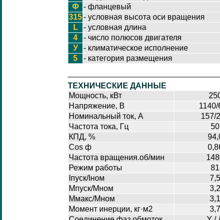
Ф
- фланцевый
315
- условная высота оси вращения
L
- условная длина
4
- число полюсов двигателя
У
- климатическое исполнение
5
- категория размещения
ТЕХНИЧЕСКИЕ ДАННЫЕ
Мощность, кВт
25
Напряжение, В
1140/
Номинальный ток, А
157/
Частота тока, Гц
50
КПД, %
94,
Cos ф
0,8
Частота вращения.об/мин
148
Режим работы
81
Iпуск/Iном
7,
Мпуск/Мном
3,
Ммакс/Мном
3,
Момент инерции, кг·м2
3,
Соединение фаз обмоток
Y /