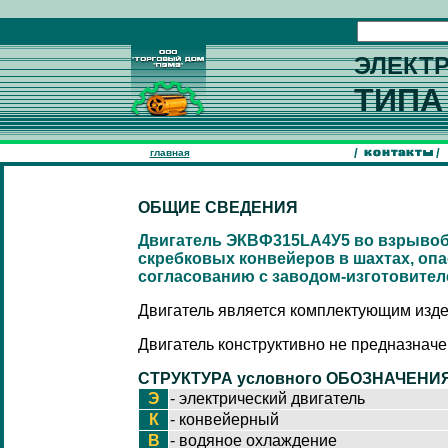
ЭЛЕКТ
ТИП
/
/
главная
ОБЩИЕ СВЕДЕНИЯ
Двигатель ЭКВФ315LА4У5 во взрывоб
скребковых конвейеров в шахтах, опа
согласованию с заводом-изготовител
Двигатель является комплектующим изд
Двигатель конструктивно не предназнач
СТРУКТУРА условного ОБОЗНАЧЕНИ
Э
- электрический двигатель
К
- конвейерный
В
- водяное охлаждение