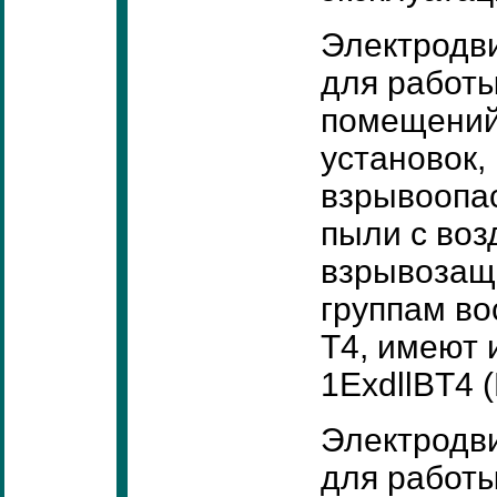
Электродв
для работы
помещений
установок,
взрывоопас
пыли с воз
взрывозащи
группам во
Т4, имеют 
1ExdllBT4 (
Электродв
для работы