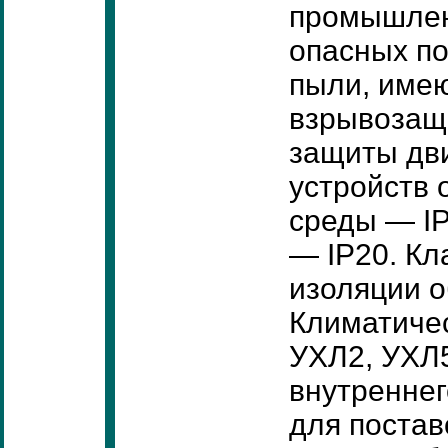
промышленн
опасных по
пыли, имею
взрывозащи
защиты дви
устройств 
среды — IP
— IP20. Кл
изоляции о
Климатичес
УХЛ2, УХЛ
внутреннег
для постав