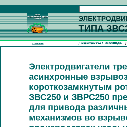
ЭЛЕКТРОДВИ
ТИПА
ЗВС
/
/
/
главная
Электродвигатели тр
асинхронные взрыво
короткозамкнутым ро
ЗВС250 и ЗВРС250 пр
для привода различн
механизмов во взры