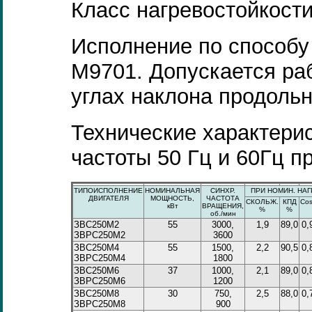
Класс нагревостойкости
Исполнение по способу
М9701. Допускается ра
углах наклона продольн
Технические характерис
частоты 50 Гц и 60Гц п
ТИПОИСПОЛНЕНИЕ
НОМИНАЛЬНАЯ
СИНХР.
ПРИ НОМИН. НАГР
ДВИГАТЕЛЯ
МОЩНОСТЬ,
ЧАСТОТА
СКОЛЬЖ.
КПД
Со
кВт
ВРАЩЕНИЯ,
%
%
об./мин
ЗВС250М2
55
3000,
1,9
89,0
0,
ЗВРС250М2
3600
ЗВС250М4
55
1500,
2,2
90,5
0,
ЗВРС250М4
1800
ЗВС250М6
37
1000,
2,1
89,0
0,
ЗВРС250М6
1200
ЗВС250М8
30
750,
2,5
88,0
0,
ЗВРС250М8
900