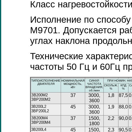
Класс нагревостойкости
Исполнение по способу
М9701. Допускается ра
углах наклона продольн
Технические характерис
частоты 50 Гц и 60Гц п
ТИПОИСПОЛНЕНИЕ
НОМИНАЛЬНАЯ
СИНХР.
ПРИ НОМИН. НАГ
ДВИГАТЕЛЯ
МОЩНОСТЬ,
ЧАСТОТА
СКОЛЬЖ.
КПД
C
кВт
ВРАЩЕНИЯ,
%
%
об./мин
ЗВ200М2
37
3000,
1,8
87,5
0
ЗВР200М2
3600
3B200L2
45
3000,
1,9
88,0
0
3BP200L2
3600
ЗВ200М4
37
1500,
2,2
90,0
0
ЗВР200М4
1800
3B200L4
45
1500,
2,3
90,5
0