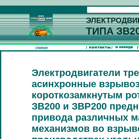
ЭЛЕКТРОДВИ
ТИПА
ЗВ20
/
/
/
главная
Электродвигатели тр
асинхронные взрыво
короткозамкнутым ро
ЗВ200 и ЗВР200 пред
привода различных м
механизмов во взры